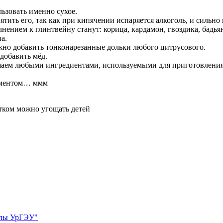
ьзовать именно сухое.
ятить его, так как при кипячении испаряется алкоголь, и сильно 
ением к глинтвейну станут: корица, кардамон, гвоздика, бадья
а.
жно добавить тонконарезанные дольки любого цитрусового.
добавить мёд.
ашаем любыми ингредиентами, используемыми для приготовления 
моментом… ммм
итком можно угощать детей
олы УрГЭУ"